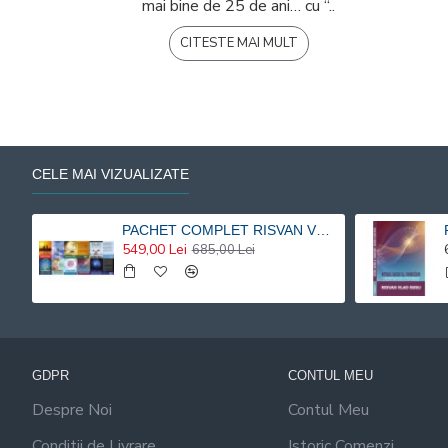
mai bine de 25 de ani… cu “..
CITESTE MAI MULT
CELE MAI VIZUALIZATE
PACHET COMPLET RISVAN VLAD RUSU - 9 carti 20% reducere
549,00 Lei
685,00 Lei
GDPR
CONTUL MEU
Despre Noi
Contul Meu
Conditii de Livrare
Istoric Comenzi