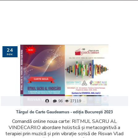
24
nov.
96
27119
Târgul de Carte Gaudeamus - ediţia Bucureşti 2023
Comandă online noua carte: RITMUL SACRU AL
VINDECARII.O abordare holistică şi metacognitivă a
terapiei prin muzică şi prin vibraţie scrisă de Risvan Vlad