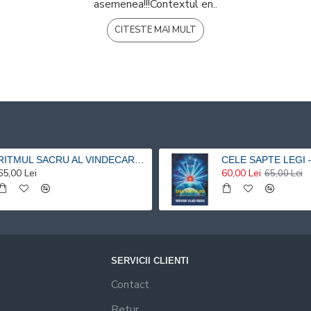
asemenea!!!Contextul en..
CITESTE MAI MULT
RITMUL SACRU AL VINDECARII – O ABORDARE HOLISTICA SI METACOGNITIVA A TERAPIEI PRIN MUZICA SI PRIN VIBRATIE - Risvan Vlad Rusu
65,00 Lei
60,00 Lei
65,00 Lei
SERVICII CLIENTI
Contact
Retur