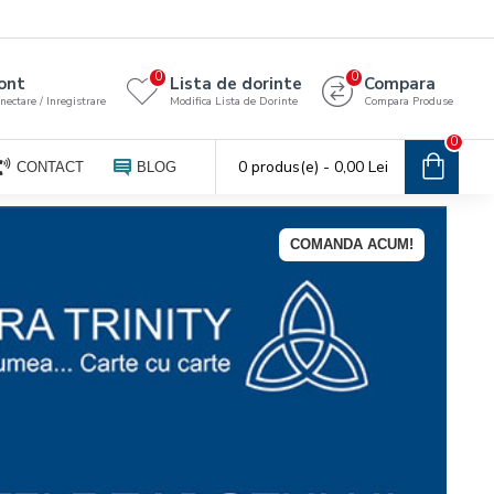
0
0
ont
Lista de dorinte
Compara
nectare / Inregistrare
Modifica Lista de Dorinte
Compara Produse
0
0 produs(e) - 0,00 Lei
CONTACT
BLOG
COMANDA ACUM!