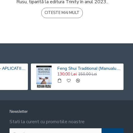
Rusu, tiparită la editura Trinity în anul 2023..
CITESTE MAI MULT
CELE SAPTE LEGI – APLICATII HOLISTICE PENTRU O VIATA ARMONIOASA - Risvan Rusu
Feng Shui Traditional (Manualul practicantului) – Risvan Vlad Rusu
130,00 Lei
150,00 Lei
Newsletter
Stati la curent cu promotiile noastre