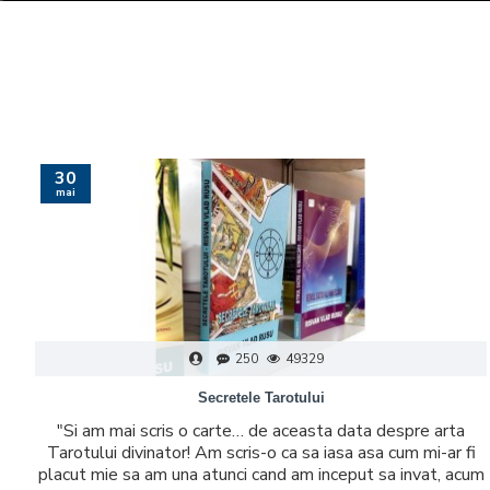
30
mai
250
49329
Secretele Tarotului
"Si am mai scris o carte… de aceasta data despre arta
Tarotului divinator! Am scris-o ca sa iasa asa cum mi-ar fi
placut mie sa am una atunci cand am inceput sa invat, acum