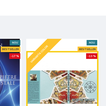
NOU
NOU
VARIANTA COLOR
BESTSELLER
BESTSELLER
-17 %
-13 %